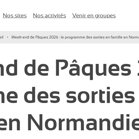
Nos sites
Nos activités
Venir en groupes
naires d'entreprise !
il
Week-end de Pâques 2026 : le programme des sorties en famille en Norm
Karting
Anniversaires
Île-de-France
d de Pâques 2
Paintball / Laser game
EVJF/EVG
Lac d’Enghien-les-Bains
Buggy vintage
Comité d’entreprise
 des sorties 
Jeux de salle
Salle de Séminaire
Activités nautiques
Événements d’entreprise
en Normandi
Enfants