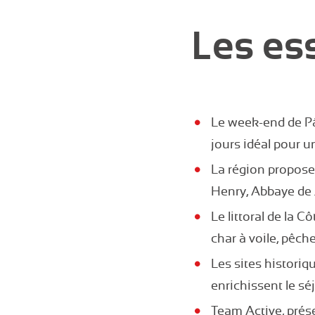
Les ess
Le week-end de Pâq
jours idéal pour u
La région propos
Henry, Abbaye de 
Le littoral de la 
char à voile, pêch
Les sites histori
enrichissent le sé
Team Active, prés