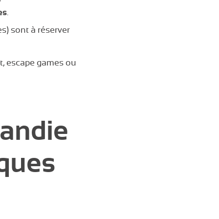
es
.
s) sont à réserver
lat, escape games ou
mandie
ques