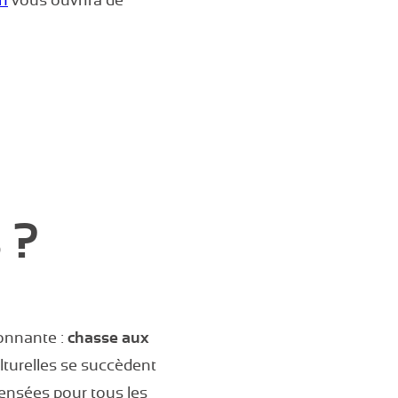
en
vous ouvrira de
 ?
sonnante :
chasse aux
ulturelles se succèdent
ensées pour tous les