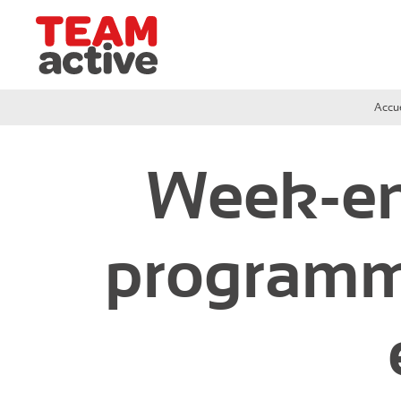
Team Active - Créateur de team building et de sémi
Accue
Grand-Ouest
Week-en
Circuit de Deauville
Circuit de Cabourg
programme
Circuit de Ouistreham