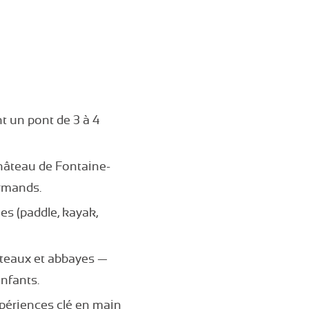
t un pont de 3 à 4
hâteau de Fontaine-
ormands.
es (paddle, kayak,
âteaux et abbayes —
enfants.
périences clé en main