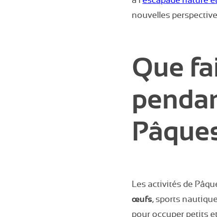
à l’
escapade nature e
nouvelles perspectiv
Que fa
pendan
Pâques
Les activités de Pâqu
œufs
, sports nautiqu
pour occuper petits e