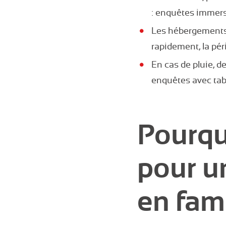
: enquêtes immersi
Les hébergements (
rapidement, la pé
En cas de pluie, d
enquêtes avec tab
Pourqu
pour u
en fami