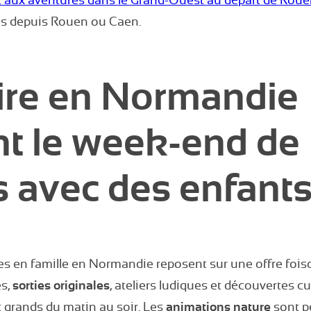
t aux aventures dans le Grand-Ouest au départ de Rou
es depuis Rouen ou Caen.
ire en Normandie
t le week-end de
 avec des enfants
es en famille en Normandie reposent sur une offre foi
es,
sorties originales
, ateliers ludiques et découvertes c
t grands du matin au soir. Les
animations nature
sont p