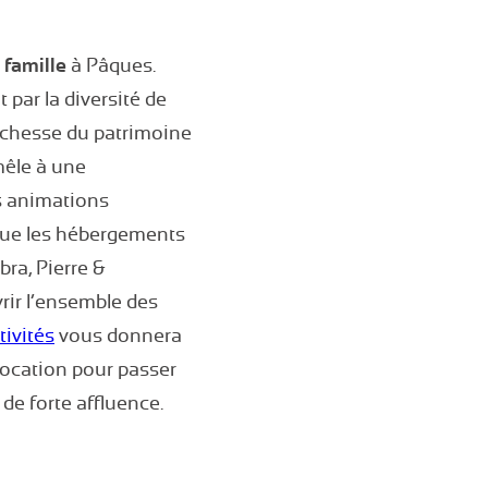
 famille
à Pâques.
 par la diversité de
richesse du patrimoine
mêle à une
s animations
 que les hébergements
ra, Pierre &
rir l’ensemble des
ivités
vous donnera
 location pour passer
e forte affluence.