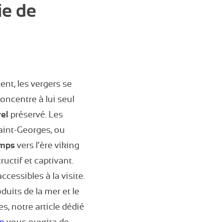
ie de
nt, les vergers se
oncentre à lui seul
rel
préservé. Les
aint-Georges, ou
emps
vers l’ère viking
ructif et captivant.
cessibles à la visite.
uits de la mer et le
s, notre article dédié