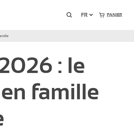
Rechercher
FR
PANIER
andie
Grand-Sud
026 : le
Pont Royal – Mallemort
Presqu’île du Ponant – La Grande Motte
en famille
e