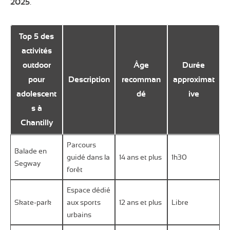
2025
.
Top 5 des
activités
outdoor
Âge
Durée
pour
Description
recomman
approximat
adolescent
dé
ive
s à
Chantilly
Parcours
Balade en
guidé dans la
14 ans et plus
1h30
Segway
forêt
Espace dédié
Skate-park
aux sports
12 ans et plus
Libre
urbains