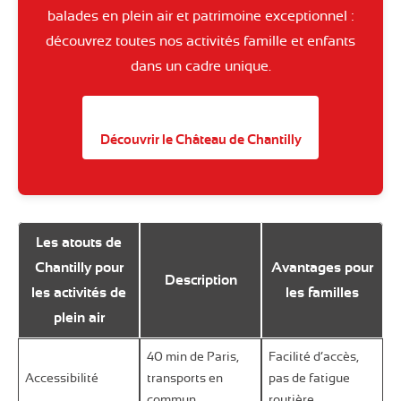
balades en plein air et patrimoine exceptionnel :
découvrez toutes nos activités famille et enfants
dans un cadre unique.
Découvrir le Château de Chantilly
Les atouts de
Chantilly pour
Avantages pour
Description
les activités de
les familles
plein air
40 min de Paris,
Facilité d’accès,
Accessibilité
transports en
pas de fatigue
commun
routière