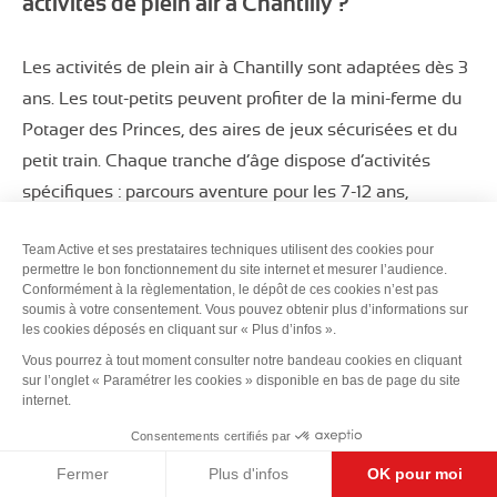
activités de plein air à Chantilly ?
Les activités de plein air à Chantilly sont adaptées dès 3
ans. Les tout-petits peuvent profiter de la mini-ferme du
Potager des Princes, des aires de jeux sécurisées et du
petit train. Chaque tranche d’âge dispose d’activités
spécifiques : parcours aventure pour les 7-12 ans,
Segway et sports pour les adolescents.
Team Active et ses prestataires techniques utilisent des cookies pour
permettre le bon fonctionnement du site internet et mesurer l’audience.
Combien coûte une journée d’activités de
Conformément à la règlementation, le dépôt de ces cookies n’est pas
soumis à votre consentement. Vous pouvez obtenir plus d’informations sur
plein air à Chantilly pour une famille ?
les cookies déposés en cliquant sur « Plus d’infos ».
Vous pourrez à tout moment consulter notre bandeau cookies en cliquant
Les tarifs varient selon les activités choisies et l’âge des
sur l’onglet « Paramétrer les cookies » disponible en bas de page du site
internet.
enfants. Comptez environ 15-25€ par enfant pour l’accès
Consentements certifiés par
aux jardins et activités de base, et 30-50€ pour les
formules complètes incluant parcours aventure et
Fermer
Plus d'infos
OK pour moi