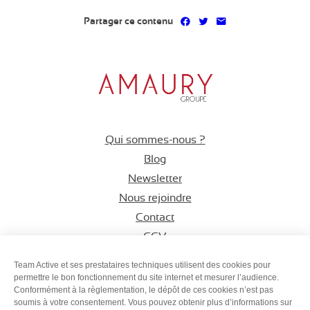
Partager sur Facebook
Partager sur Twitter
Partager par mai
Partager ce contenu
Qui sommes-nous ?
Blog
Newsletter
Nous rejoindre
Contact
CGV
Espace CSE
Team Active et ses prestataires techniques utilisent des cookies pour
permettre le bon fonctionnement du site internet et mesurer l’audience.
Conformément à la règlementation, le dépôt de ces cookies n’est pas
Suivez-nous sur
Suivez-nous s
Suivez-nous
soumis à votre consentement. Vous pouvez obtenir plus d’informations sur