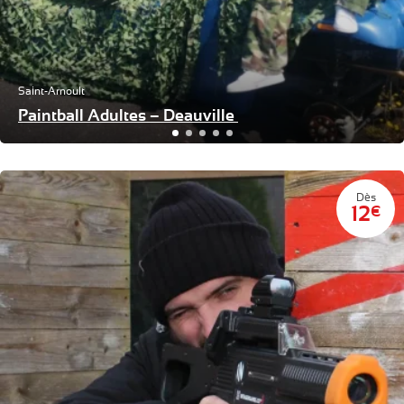
Saint-Arnoult
Paintball Adultes – Deauville
Dès
12
€