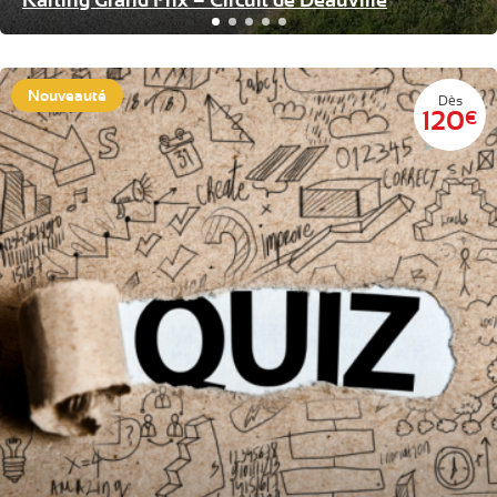
Nouveauté
Dès
120
€