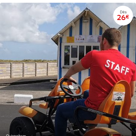
Dès
26
€