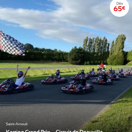
Dès
65
€
Saint-Arnoult
Karting Grand Prix – Circuit de Deauville