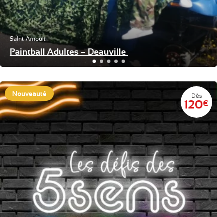
Saint-Arnoult
Paintball Adultes – Deauville
Nouveauté
Dès
120
€