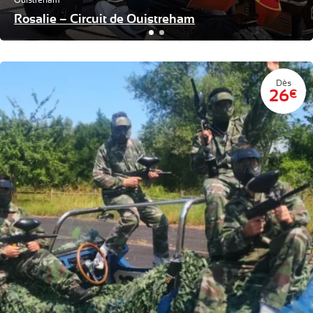
Ouistreham
Rosalie – Circuit de Ouistreham
Dès
26
€