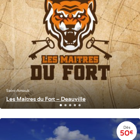
Saint-Arnoult
Les Maîtres du Fort – Deauville
Dès
50
€