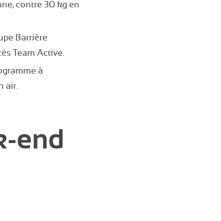
ne, contre 30 kg en
upe Barrière
tés Team Active.
rogramme à
 air.
k-end