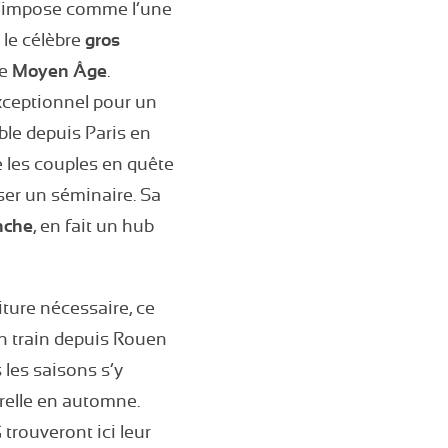
 s’impose comme l’une
 le célèbre
gros
le
Moyen Âge
.
 exceptionnel pour un
ble depuis Paris en
ue les couples en quête
ser un séminaire. Sa
nche
, en fait un hub
ture nécessaire, ce
en train depuis Rouen
les saisons s’y
urelle en automne.
trouveront ici leur