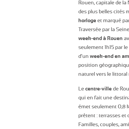
Rouen, capitale de l
des plus belles cités
horloge
et marqué par
Traversée par la Seine
week-end à Rouen
av
seulement 1h15 par le 
d’un
week-end en a
position géographiqu
naturel vers le littora
Le
centre-ville
de Roue
qui en fait une desti
émet seulement 0,8 kg
prêtent : terrasses et
Familles, couples, am