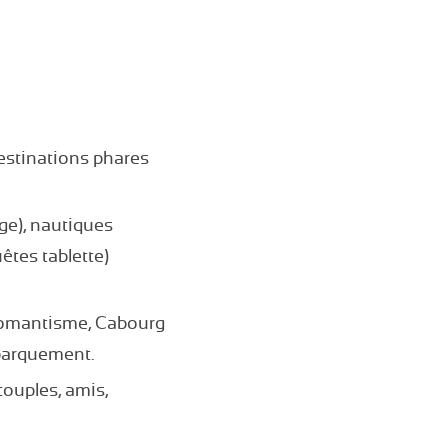
estinations phares
age), nautiques
êtes tablette)
e romantisme, Cabourg
ébarquement.
couples, amis,