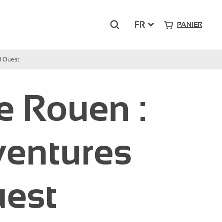
Rechercher
FR
PANIER
d Ouest
Grand-Sud
e Rouen :
Pont Royal – Mallemort
Presqu’île du Ponant – La Grande Motte
ventures
uest