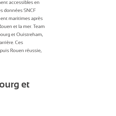
ment accessibles en
 les données SNCF
nent maritimes après
 Rouen et la mer. Team
bourg et Ouistreham,
rrière. Ces
puis Rouen réussie,
ourg et