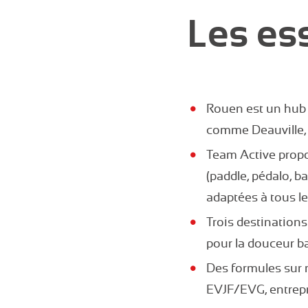
Les ess
Rouen est un hub 
comme Deauville, 
Team Active propos
(paddle, pédalo, b
adaptées à tous les
Trois destinations
pour la douceur ba
Des formules sur m
EVJF/EVG, entrepri