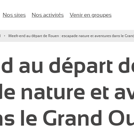
Nos sites
Nos activités
Venir en groupes
naires d'entreprise !
l
Week-end au départ de Rouen : escapade nature et aventures dans le Gran
Karting
Anniversaires
Île-de-France
 au départ d
Paintball / Laser game
EVJF/EVG
Lac d’Enghien-les-Bains
Buggy vintage
Comité d’entreprise
e nature et a
Jeux de salle
Salle de Séminaire
Activités nautiques
Événements d’entreprise
s le Grand O
Enfants