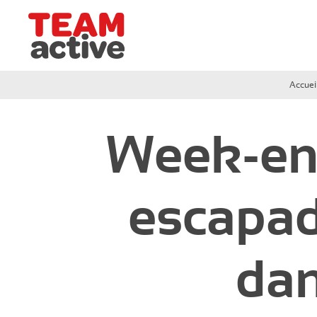
Team Active - Créateur de team building et de sémi
Accuei
Grand-Ouest
Week-end
Circuit de Deauville
Circuit de Cabourg
escapad
Circuit de Ouistreham
dan