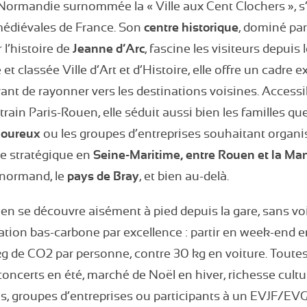
a Normandie surnommée la « Ville aux Cent Clochers »,
 médiévales de France. Son
centre historique
, dominé par
 l’histoire de
Jeanne d’Arc
, fascine les visiteurs depuis 
 et classée Ville d’Art et d’Histoire, elle offre un cadre
ant de rayonner vers les destinations voisines. Accessi
train Paris-Rouen, elle séduit aussi bien les familles q
moureux
ou les groupes d’entreprises souhaitant organi
e stratégique en
Seine-Maritime, entre Rouen et la Ma
l normand, le
pays de Bray
, et bien au-delà.
n se découvre aisément à pied depuis la gare, sans voi
nation bas-carbone par excellence : partir en week-end 
 de CO2 par personne, contre 30 kg en voiture. Toutes 
 concerts en été, marché de Noël en hiver, richesse cult
is, groupes d’entreprises ou participants à un EVJF/EVG 