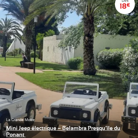
Dès
18
€
La Grande Motte
Mini Jeep électrique – Belambra Presqu’île du
Ponant