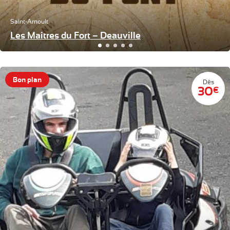
Saint-Arnoult
Les Maîtres du Fort – Deauville
Bon plan
Dès
30
€