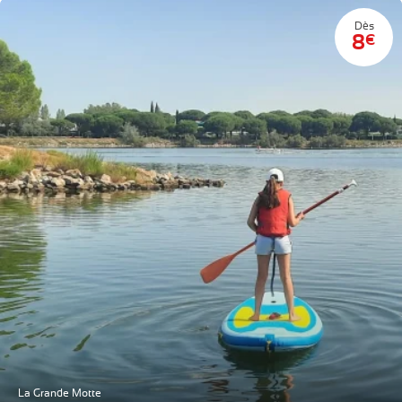
Dès
8
€
La Grande Motte