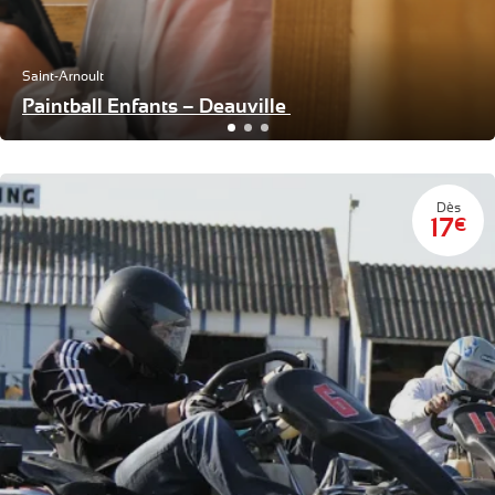
Saint-Arnoult
Paintball Enfants – Deauville
Dès
17
€