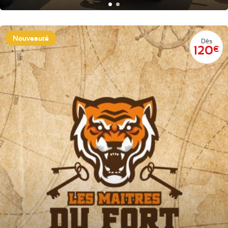
Nouveauté
Dès
120
€