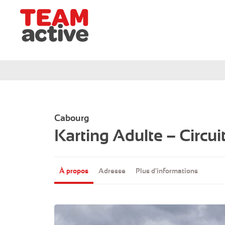
Team Active - Créateur de team building et de sémi
Grand-Ouest
Circuit de Deauville
Cabourg
Karting Adulte – Circu
Circuit de Cabourg
Circuit de Ouistreham
À propos
Adresse
Plus d'informations