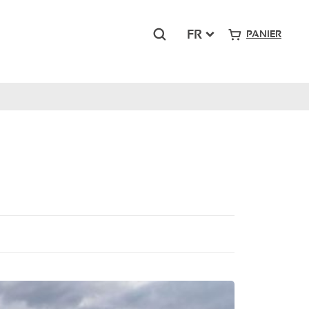
Rechercher
FR
PANIER
Grand-Sud
Pont Royal – Mallemort
Presqu’île du Ponant – La Grande Motte