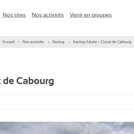
Nos sites
Nos activités
Venir en groupes
naires d'entreprise !
Accueil
Nos activités
Karting
Karting Adulte – Circuit de Cabourg
Karting
Anniversaires
Île-de-France
Paintball / Laser game
EVJF/EVG
Lac d’Enghien-les-Bains
Buggy vintage
Comité d’entreprise
it de Cabourg
Jeux de salle
Salle de Séminaire
Activités nautiques
Événements d’entreprise
Enfants