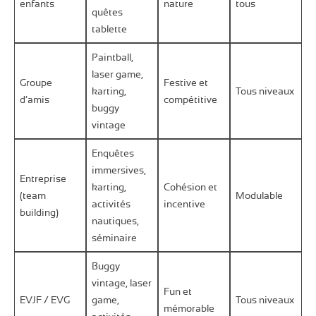
enfants
nature
tous
quêtes
tablette
Paintball,
laser game,
Groupe
Festive et
karting,
Tous niveaux
d’amis
compétitive
buggy
vintage
Enquêtes
immersives,
Entreprise
karting,
Cohésion et
(team
Modulable
activités
incentive
building)
nautiques,
séminaire
Buggy
vintage, laser
Fun et
EVJF / EVG
game,
Tous niveaux
mémorable