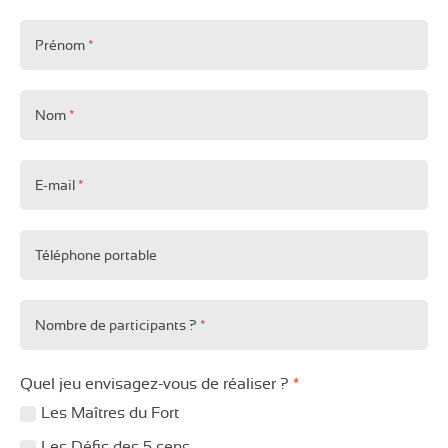
Contact B2C – JEUX INDOOR
Prénom
*
Nom
*
E-mail
*
Téléphone portable
Nombre de participants ?
*
Quel jeu envisagez-vous de réaliser ?
*
Les Maîtres du Fort
Les Défis des 5 sens