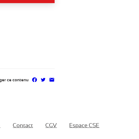
Partager sur Facebook
Partager sur Twitter
Partager par mail
ger ce contenu
e
Contact
CGV
Espace CSE