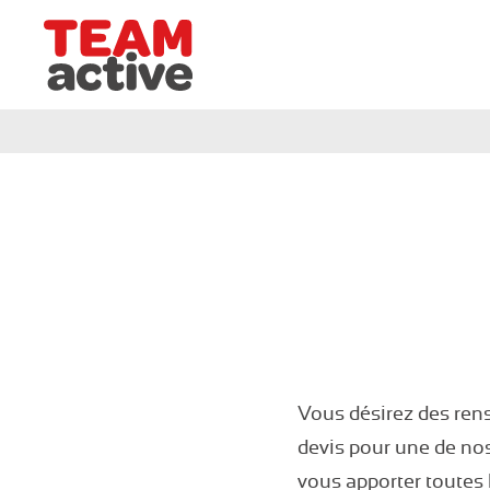
Team Active - Créateur de team building et de sémi
Grand-Ouest
Circuit de Deauville
Circuit de Cabourg
Circuit de Ouistreham
Vous désirez des ren
devis pour une de nos
vous apporter toutes