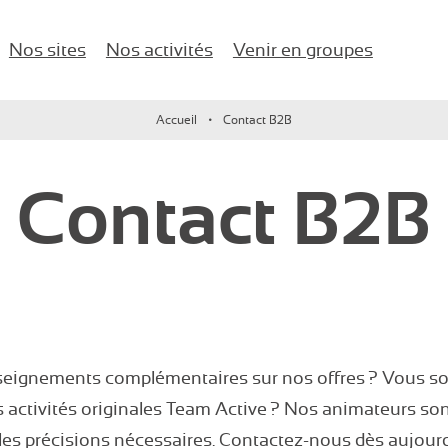
Nos sites
Nos activités
Venir en groupes
naires d'entreprise !
Accueil
Contact B2B
Karting
Anniversaires
Île-de-France
Contact B2B
Paintball / Laser game
EVJF/EVG
Lac d’Enghien-les-Bains
Buggy vintage
Comité d’entreprise
Jeux de salle
Salle de Séminaire
Activités nautiques
Événements d’entreprise
seignements complémentaires sur nos offres ? Vous so
Enfants
 activités originales Team Active ? Nos animateurs son
 les précisions nécessaires. Contactez-nous dès aujour