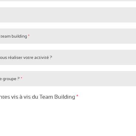
/ team building
*
us réaliser votre activité ?
tre groupe ?
*
ntes vis à vis du Team Building
*