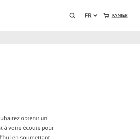
Rechercher
FR
PANIER
Grand-Sud
Pont Royal – Mallemort
Presqu’île du Ponant – La Grande Motte
uhaitez obtenir un
t à votre écoute pour
d’hui en soumettant