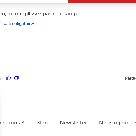
in, ne remplissez pas ce champ.
 sont obligatoires
Ce contenu vous a été utile
Ce contenu ne vous a pas été utile
 ?
Parta
es-nous ?
Blog
Newsletter
Nous rejoindr