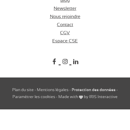
Blog
Newsletter
Nous rejoindre
Contact
CGV
Espace CSE
Suivez-nous sur
Suivez-nous s
Suivez-nous
Plan du site
-
Mentions légales
-
Protection des données
-
Paramétrer les cookies
-
Made with
by
IRIS Interactive