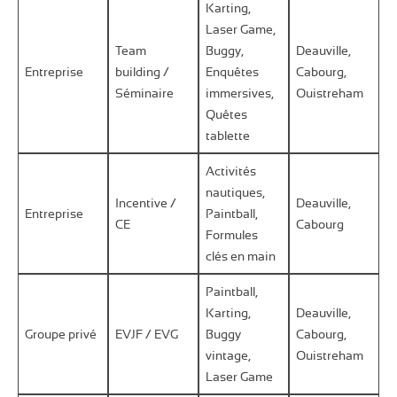
Karting,
Laser Game,
Team
Buggy,
Deauville,
Entreprise
building /
Enquêtes
Cabourg,
Séminaire
immersives,
Ouistreham
Quêtes
tablette
Activités
nautiques,
Incentive /
Deauville,
Entreprise
Paintball,
CE
Cabourg
Formules
clés en main
Paintball,
Karting,
Deauville,
Groupe privé
EVJF / EVG
Buggy
Cabourg,
vintage,
Ouistreham
Laser Game