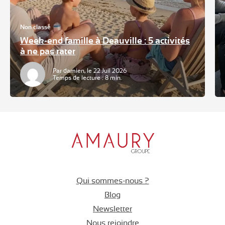
Non classé
Week-end famille à Deauville : 5 activités
à ne pas rater
Par damien, le 22 Juil 2026
Temps de lecture : 8 min.
Qui sommes-nous ?
Blog
Newsletter
Nous rejoindre