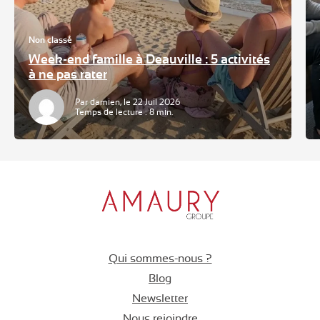
Non classé
Week-end famille à Deauville : 5 activités
à ne pas rater
Par damien, le 22 Juil 2026
Temps de lecture : 8 min.
Qui sommes-nous ?
Blog
Newsletter
Nous rejoindre