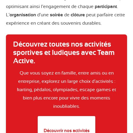
optimisant ainsi l’engagement de chaque
participant
.
L’
organisation
d’une
soirée
de
clôture
peut parfaire cette
expérience en créant des souvenirs durables.
Découvrez toutes nos activités
sportives et ludiques avec Team
Active.
Que vous soyez en famille, entre amis ou en
entreprise, explorez un large choix d’activités :
karting, pédalos, olympiades, escape games et
bien plus encore pour vivre des moments
inoubliables.
Découvrir nos activités