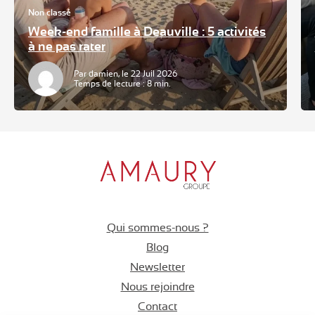
Non classé
Week-end famille à Deauville : 5 activités
à ne pas rater
Par damien, le 22 Juil 2026
Temps de lecture : 8 min.
Qui sommes-nous ?
Blog
Newsletter
Nous rejoindre
Contact