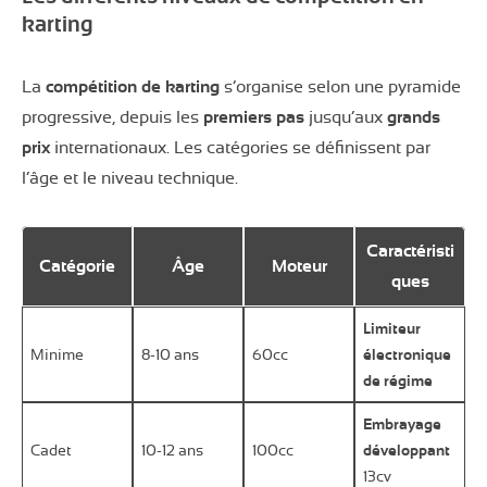
karting
La
compétition de karting
s’organise selon une pyramide
progressive, depuis les
premiers pas
jusqu’aux
grands
prix
internationaux. Les catégories se définissent par
l’âge et le niveau technique.
Caractéristi
Catégorie
Âge
Moteur
ques
Limiteur
Minime
8-10 ans
60cc
électronique
de régime
Embrayage
Cadet
10-12 ans
100cc
développant
13cv