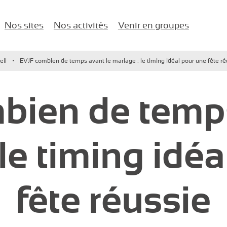
Nos sites
Nos activités
Venir en groupes
naires d'entreprise !
eil
EVJF combien de temps avant le mariage : le timing idéal pour une fête ré
Karting
Anniversaires
Île-de-France
bien de temps
Paintball / Laser game
EVJF/EVG
Lac d’Enghien-les-Bains
Buggy vintage
Comité d’entreprise
le timing idé
Jeux de salle
Salle de Séminaire
Activités nautiques
Événements d’entreprise
fête réussie
Enfants