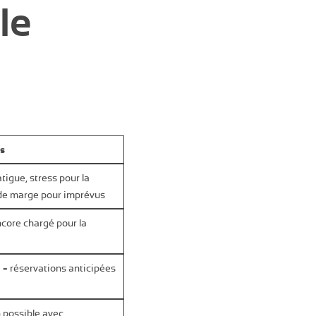
le
ts
tigue, stress pour la
de marge pour imprévus
ncore chargé pour la
 = réservations anticipées
 possible avec