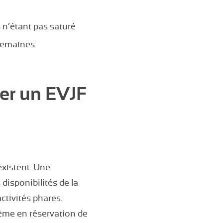
s
n’étant pas saturé
 semaines
rer un EVJF
existent. Une
 disponibilités de la
ctivités phares.
ême en réservation de