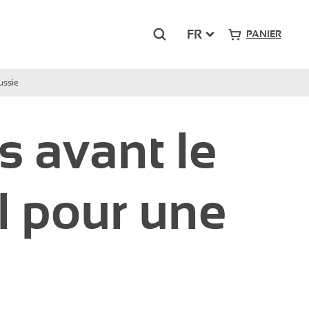
Rechercher
FR
PANIER
ussie
Grand-Sud
 avant le
Pont Royal – Mallemort
Presqu’île du Ponant – La Grande Motte
al pour une