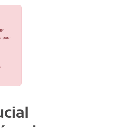
age.
ce pour
s
ucial