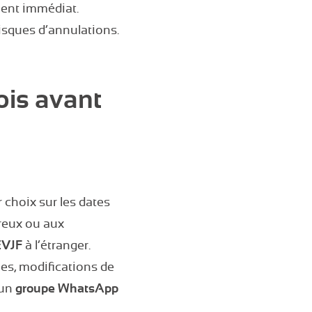
ment immédiat.
isques d’annulations.
ois avant
 choix sur les dates
breux ou aux
EVJF
à l’étranger.
es, modifications de
 un
groupe WhatsApp