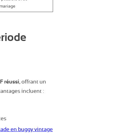
 mariage
ériode
F réussi
, offrant un
vantages incluent :
tes
ade en buggy vintage