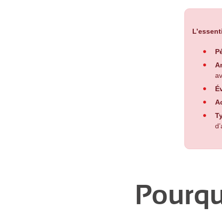
L’essenti
Pé
A
av
Év
Ac
T
d’
Pourquo