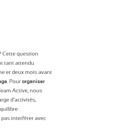
? Cette question
t tant attendu.
ine et deux mois avant
age
. Pour
organiser
Team Active, nous
rge d’activités,
uilibre :
 pas interférer avec