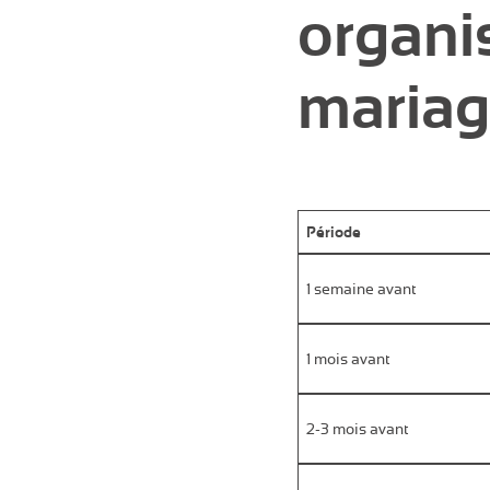
organi
maria
Période
1 semaine avant
1 mois avant
2-3 mois avant