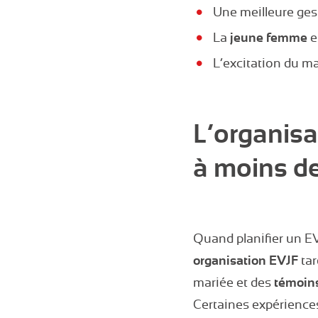
Une meilleure ge
La
jeune femme
e
L’excitation du ma
L’organisa
à moins d
Quand planifier un EV
organisation EVJF
tar
mariée et des
témoin
Certaines expérienc