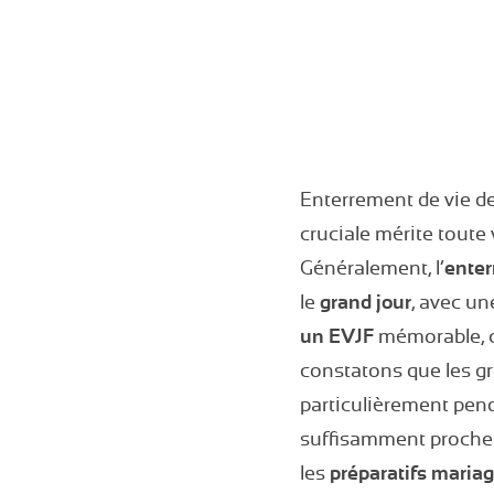
Enterrement de vie de
cruciale mérite toute
Généralement, l’
enter
le
grand jour
, avec un
un EVJF
mémorable, c
constatons que les gro
particulièrement penda
suffisamment proche 
les
préparatifs maria