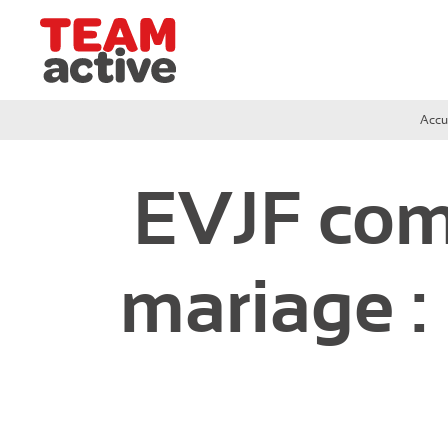
Team Active - Créateur de team building et de sémi
Accu
Grand-Ouest
EVJF com
Circuit de Deauville
Circuit de Cabourg
mariage : 
Circuit de Ouistreham