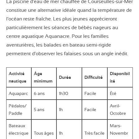
La piscine d’eau de mer chauffée de Courseulles-sur-Mer
constitue une alternative idéale quand la température de
l’océan reste fraîche. Les plus jeunes apprécieront
particulièrement les séances de bébés nageurs au
centre aquatique Aquanacre. Pour les familles
aventurières, les balades en bateau semi-rigide
permettent d’observer les falaises sous un angle inédit.
Activité
Âge
Disponibil
Durée
Difficulté
nautique
minimum
ité
Aquaparc
6 ans
1h30
Facile
Été
Pédalos/
Avril-
5 ans
1h
Facile
Paddle
Octobre
Bateaux
Mars-
électrique
Tous âges
1h
Très facile
Novembr