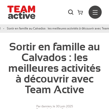
Rechercher
Menu
Team Active - Créateur de team building et de séminaires d
l
Sortir en famille au Calvados : les meilleures activités à découvrir avec Tea
Sortir en famille au
Calvados : les
meilleures activités
à découvrir avec
Team Active
Par damien, le 30 juin 2025