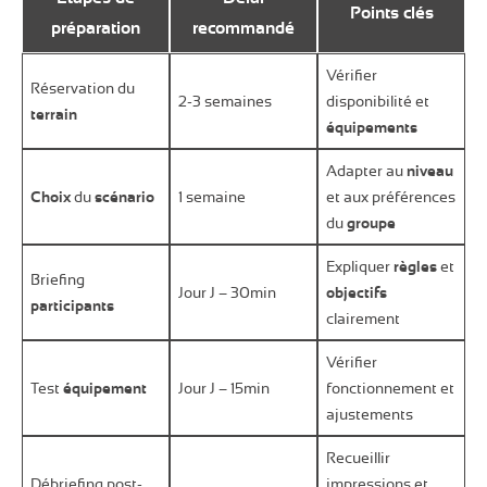
Points clés
préparation
recommandé
Vérifier
Réservation du
2-3 semaines
disponibilité et
terrain
équipements
Adapter au
niveau
Choix
du
scénario
1 semaine
et aux préférences
du
groupe
Expliquer
règles
et
Briefing
Jour J – 30min
objectifs
participants
clairement
Vérifier
Test
équipement
Jour J – 15min
fonctionnement et
ajustements
Recueillir
Débriefing post-
impressions et