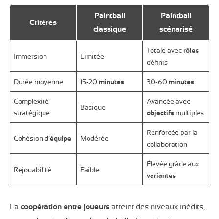
Paintball
Paintball
Critères
classique
scénarisé
Totale avec
rôles
Immersion
Limitée
définis
Durée moyenne
15-20
minutes
30-60
minutes
Complexité
Avancée avec
Basique
stratégique
objectifs
multiples
Renforcée par la
Cohésion d’
équipe
Modérée
collaboration
Élevée grâce aux
Rejouabilité
Faible
variantes
La
coopération entre joueurs
atteint des niveaux inédits,