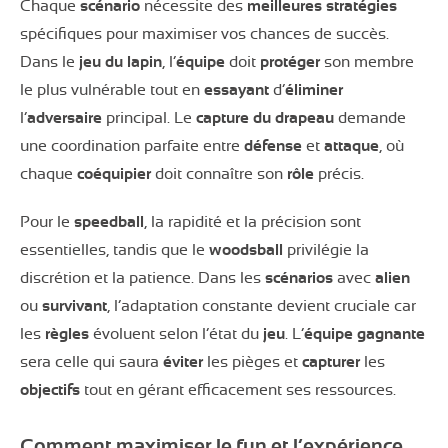
Chaque
scénario
nécessite des
meilleures stratégies
spécifiques pour maximiser vos chances de succès.
Dans le
jeu du lapin
, l’
équipe
doit
protéger
son membre
le plus vulnérable tout en
essayant
d’
éliminer
l’
adversaire
principal. Le
capture du drapeau
demande
une coordination parfaite entre
défense
et
attaque
, où
chaque
coéquipier
doit connaître son
rôle
précis.
Pour le
speedball
, la rapidité et la précision sont
essentielles, tandis que le
woodsball
privilégie la
discrétion et la patience. Dans les
scénarios
avec
alien
ou
survivant
, l’adaptation constante devient cruciale car
les
règles
évoluent selon l’état du
jeu
. L’
équipe gagnante
sera celle qui saura
éviter
les pièges et
capturer
les
objectifs
tout en gérant efficacement ses ressources.
Comment maximiser le fun et l’expérience