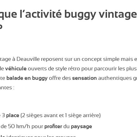
que l’activité buggy vintage
?
age à Deauville reposent sur un concept simple mais ef
de
véhicule
ouverts de style rétro pour parcourir les plu
tte
balade en buggy
offre des
sensation
authentiques g
ntes :
e 3
place
(2 sièges avant et 1 siège arrière)
 de 50 km/h pour
profiter
du
paysage