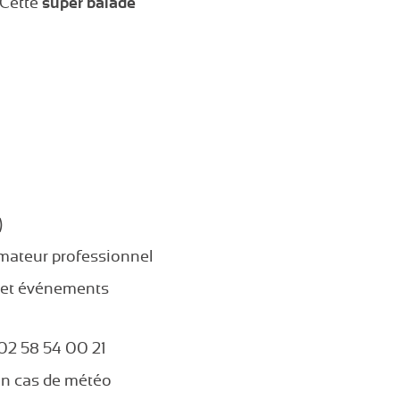
 Cette
super
balade
)
imateur professionnel
s et événements
 02 58 54 00 21
en cas de météo