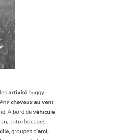
les
activité
buggy
mène
cheveux au vent
and. À bord de
véhicule
ion, entre bocages
ille
, groupes d’
ami
,