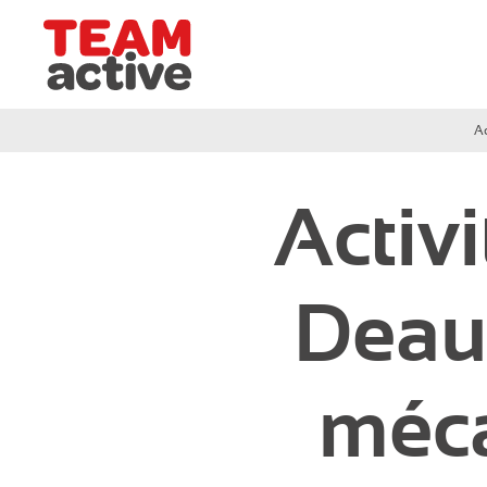
Team Active - Créateur de team building et de sémi
Ac
Grand-Ouest
Activ
Circuit de Deauville
Circuit de Cabourg
Deauv
Circuit de Ouistreham
méca