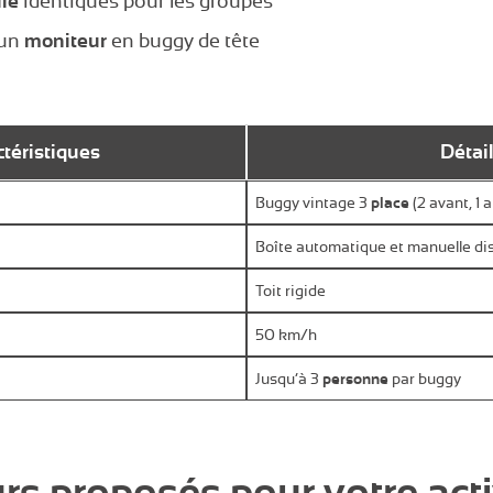
le
identiques pour les groupes
 un
moniteur
en buggy de tête
téristiques
Détai
Buggy vintage 3
place
(2 avant, 1 a
Boîte automatique et manuelle di
Toit rigide
50 km/h
Jusqu’à 3
personne
par buggy
rs proposés pour votre act