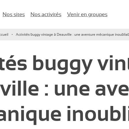
Nos sites
Nos activités
Venir en groupes
naires d'entreprise !
cueil
Activités buggy vintage à Deauville : une aventure mécanique inoublia
Karting
Anniversaires
Île-de-France
ités buggy vin
Paintball / Laser game
EVJF/EVG
Lac d’Enghien-les-Bains
Buggy vintage
Comité d’entreprise
ille : une av
Jeux de salle
Salle de Séminaire
Activités nautiques
Événements d’entreprise
nique inoubl
Enfants