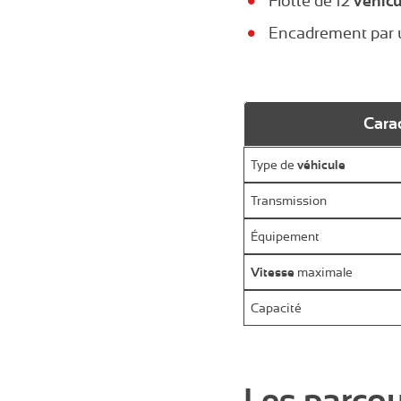
Flotte de 12
véhicu
Encadrement par
Carac
Type de
véhicule
Transmission
Équipement
Vitesse
maximale
Capacité
Les parcou