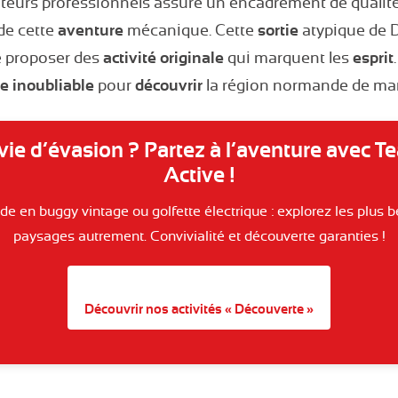
eurs professionnels assure un encadrement de qualité 
de cette
aventure
mécanique. Cette
sortie
atypique de De
e proposer des
activité
originale
qui marquent les
esprit
ce
inoubliable
pour
découvrir
la région normande de ma
vie d’évasion ? Partez à l’aventure avec T
Active !
de en buggy vintage ou golfette électrique : explorez les plus 
paysages autrement. Convivialité et découverte garanties !
Découvrir nos activités « Découverte »