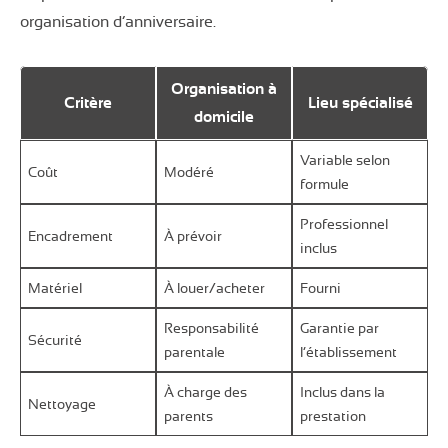
organisation d’anniversaire.
Organisation à
Critère
Lieu spécialisé
domicile
Variable selon
Coût
Modéré
formule
Professionnel
Encadrement
À prévoir
inclus
Matériel
À louer/acheter
Fourni
Responsabilité
Garantie par
Sécurité
parentale
l’établissement
À charge des
Inclus dans la
Nettoyage
parents
prestation