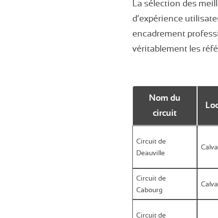
La sélection des meill
d’expérience utilisat
encadrement professi
véritablement les réf
Nom du
Loc
circuit
Circuit de
Calv
Deauville
Circuit de
Calv
Cabourg
Circuit de