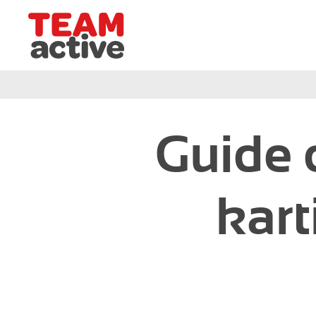
Team Active - Créateur de team building et de sémi
Grand-Ouest
Guide d
Circuit de Deauville
Circuit de Cabourg
kar
Circuit de Ouistreham