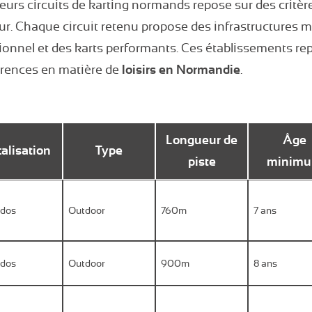
eurs circuits de karting normands repose sur des critères
eur. Chaque circuit retenu propose des infrastructures 
onnel et des karts performants. Ces établissements re
érences en matière de
loisirs en Normandie
.
Longueur de
Âge
alisation
Type
piste
minim
ados
Outdoor
760m
7 ans
ados
Outdoor
900m
8 ans