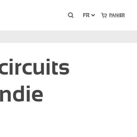
Rechercher
FR
PANIER
Grand-Sud
circuits
Pont Royal – Mallemort
Presqu’île du Ponant – La Grande Motte
ndie