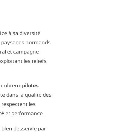
ce à sa diversité
s paysages normands
toral et campagne
ploitant les reliefs
 nombreux
pilotes
e dans la qualité des
 respectent les
té et performance.
t bien desservie par