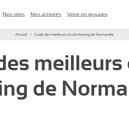
Nos sites
Nos activités
Venir en groupes
naires d'entreprise !
Accueil
Guide des meilleurs circuits karting de Normandie
Karting
Anniversaires
Île-de-France
es meilleurs 
Paintball / Laser game
EVJF/EVG
Lac d’Enghien-les-Bains
Buggy vintage
Comité d’entreprise
ting de Norma
Jeux de salle
Salle de Séminaire
Activités nautiques
Événements d’entreprise
Enfants