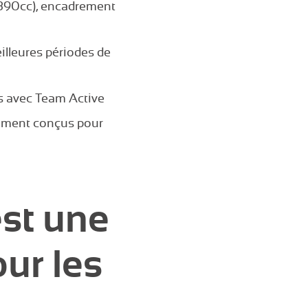
 à 390cc), encadrement
illeures périodes de
es avec Team Active
quement conçus pour
st une
our les