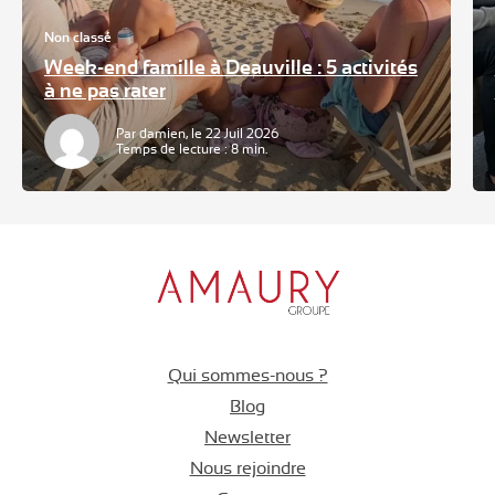
Non classé
Week-end famille à Deauville : 5 activités
à ne pas rater
Par damien, le 22 Juil 2026
Temps de lecture : 8 min.
Qui sommes-nous ?
Blog
Newsletter
Nous rejoindre