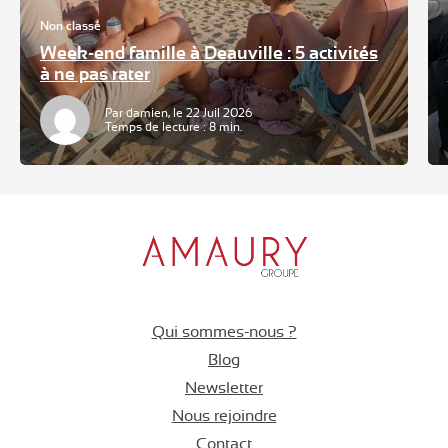
Non classé
Week-end famille à Deauville : 5 activités
à ne pas rater
Par damien, le 22 Juil 2026
Temps de lecture : 8 min.
Qui sommes-nous ?
Blog
Newsletter
Nous rejoindre
Contact