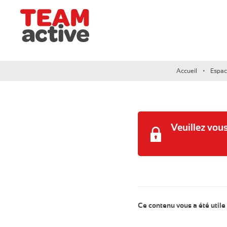
Team Active - Créateur de team building et de sémi
Accueil
Espac
C
C
Veuillez vou
C
Ce contenu vous a été utile