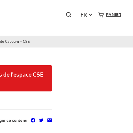
Rechercher
FR
PANIER
t de Cabourg – CSE
s de l'espace CSE
Partager sur Facebook
Partager sur Twitter
Partager par mail
ger ce contenu