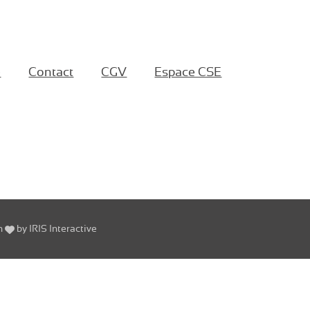
e
Contact
CGV
Espace CSE
h
by
IRIS Interactive