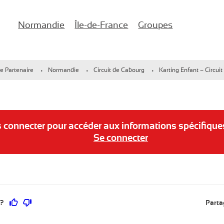
Normandie
Île-de-France
Groupes
naires d'entreprise !
e Partenaire
Normandie
Circuit de Cabourg
Karting Enfant – Circui
Normandie
CSE Île-de-France
Anniversaires
ircuit de Deauville
CSE Lac d’Enghien-les-Bains
EVJF/EVG
ircuit de Cabourg
Château de Chantilly CSE
s connecter pour accéder aux informations spécifique
Se connecter
ircuit de Ouistreham
Ce contenu vous a été utile
Ce contenu ne vous a pas été utile
 ?
Parta