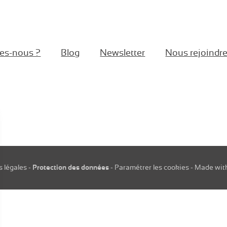
es-nous ?
Blog
Newsletter
Nous rejoindr
book
stagram
Linkedin
 légales
-
Protection des données
-
Paramétrer les cookies
-
Made wit