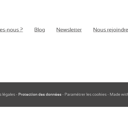
es-nous ?
Blog
Newsletter
Nous rejoindr
book
stagram
Linkedin
 légales
-
Protection des données
-
Paramétrer les cookies
-
Made wit