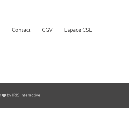
e
Contact
CGV
Espace CSE
h
by
IRIS Interactive