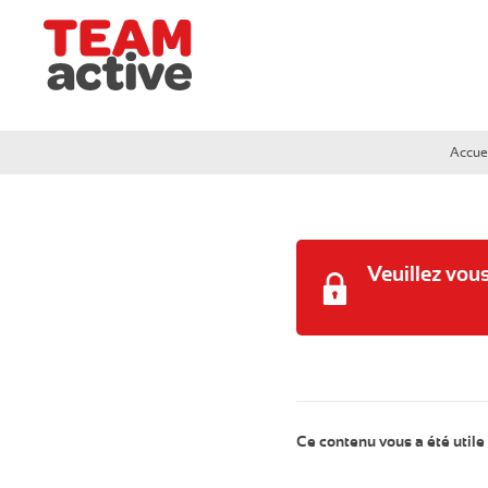
Team Active - Créateur de team building et de sémi
Accue
C
C
Veuillez vou
C
Ce contenu vous a été utile