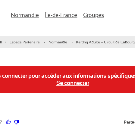
Normandie
Île-de-France
Groupes
naires d'entreprise !
il
Espace Partenaire
Normandie
Karting Adulte – Circuit de Cabour
Normandie
CSE Île-de-France
Anniversaires
ircuit de Deauville
CSE Lac d’Enghien-les-Bains
EVJF/EVG
ircuit de Cabourg
Château de Chantilly CSE
s connecter pour accéder aux informations spécifique
Se connecter
ircuit de Ouistreham
Ce contenu vous a été utile
Ce contenu ne vous a pas été utile
 ?
Parta