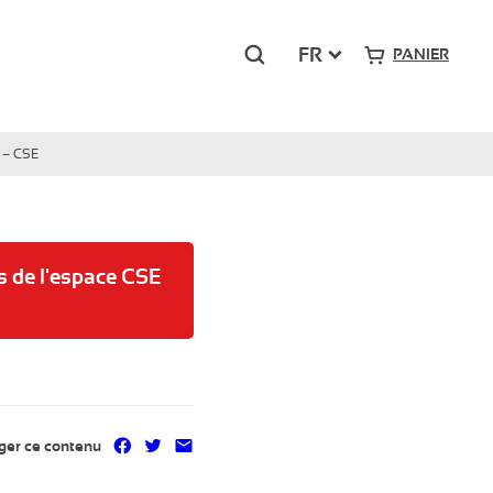
Rechercher
FR
PANIER
g – CSE
s de l'espace CSE
Partager sur Facebook
Partager sur Twitter
Partager par mail
ger ce contenu