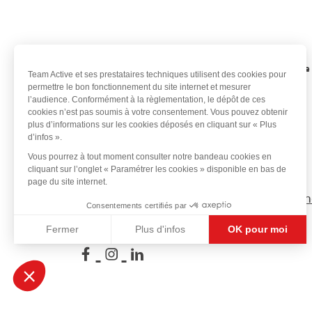
eetMap
Rechercher
quand je
déplace la
carte
Ce contenu vous a été utile
Team Active et ses prestataires techniques utilisent des cookies pour
permettre le bon fonctionnement du site internet et mesurer
l’audience. Conformément à la règlementation, le dépôt de ces
cookies n’est pas soumis à votre consentement. Vous pouvez obtenir
plus d’informations sur les cookies déposés en cliquant sur « Plus
d’infos ».
Vous pourrez à tout moment consulter notre bandeau cookies en
cliquant sur l’onglet « Paramétrer les cookies » disponible en bas de
page du site internet.
Qui somm
Consentements certifiés par
Fermer
Plus d'infos
OK pour moi
Suivez-nous sur Face
Suivez-nous sur In
Suivez-nous sur 
Axeptio consent
Plateforme de Gestion du Consentement : Personnali
Notre plateforme vous permet d'adapter et de gérer vo