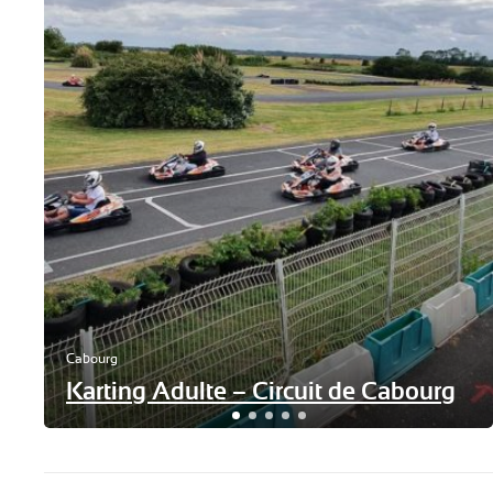
Cabourg
Karting Adulte – Circuit de Cabourg
+
−
 ©