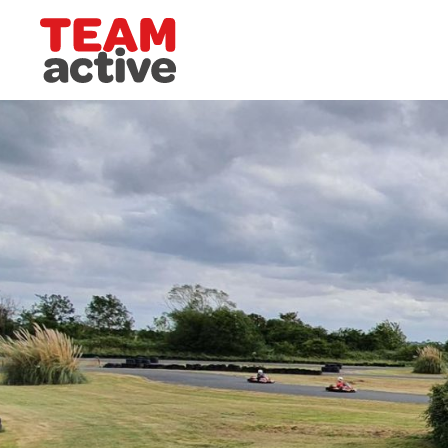
Team Active - Créateur de team building et de sémi
Grand-Ouest
Circuit de Deauville
Circuit de Cabourg
Circuit de Ouistreham