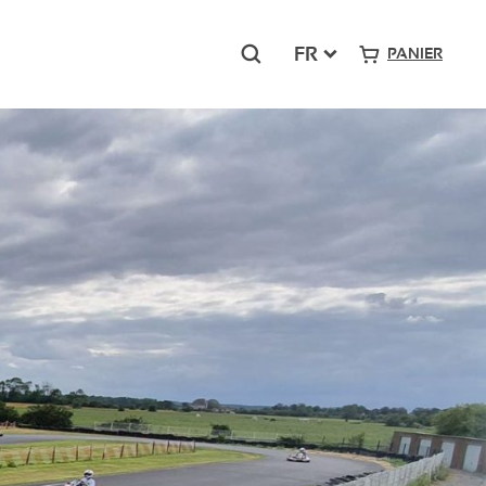
Rechercher
FR
PANIER
Grand-Sud
Pont Royal – Mallemort
Presqu’île du Ponant – La Grande Motte