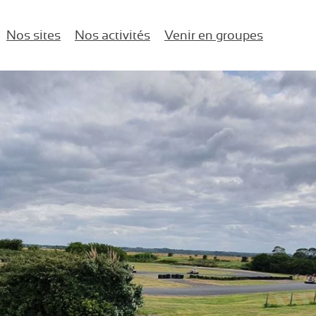
Nos sites
Nos activités
Venir en groupes
naires d'entreprise !
Karting
Anniversaires
Île-de-France
Paintball / Laser game
EVJF/EVG
Lac d’Enghien-les-Bains
Buggy vintage
Comité d’entreprise
Jeux de salle
Salle de Séminaire
Activités nautiques
Événements d’entreprise
Enfants