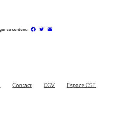
Partager sur Facebook
Partager sur Twitter
Partager par mail
ger ce contenu
e
Contact
CGV
Espace CSE
formité avec les réglementations. Personnalisez vos préf